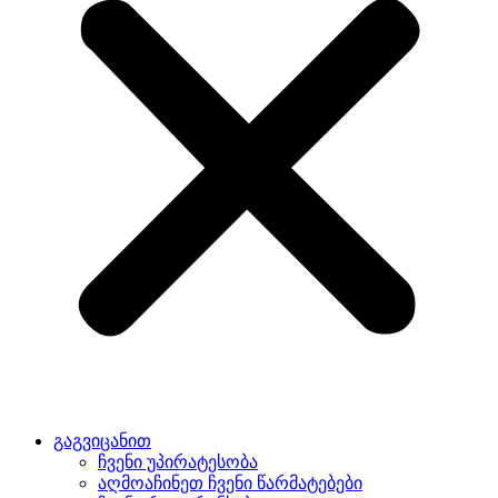
გაგვიცანით
ჩვენი უპირატესობა
აღმოაჩინეთ ჩვენი წარმატებები