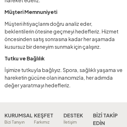
hareket ederiz.
Müşteri Memnuniyeti
Müşteri ihtiyaçlarını doğru analiz eder,
beklentilerin ötesine geçmeyi hedefleriz. Hizmet
öncesinden satış sonrasına kadar her aşamada
kusursuz bir deneyim sunmak için çalışırız.
Tutku ve Bağlılık
İşimize tutkuyla bağlıyız. Spora, sağlıklı yaşama ve
hareketin gücüne olan inancımızla, her adımda
değer yaratmayı hedefleriz.
KURUMSAL
KEŞFET
DESTEK
BİZİ TAKİP
Bizi Tanıyın
Farkımız
İletişim
EDİN