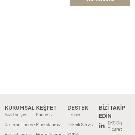
KURUMSAL
KEŞFET
DESTEK
BİZİ TAKİP
Bizi Tanıyın
Farkımız
İletişim
EDİN
EKS Dış
Referanslarımız
Markalarımız
Teknik Servis
Ticaret
Başarılarımızı
Hizmetlerimiz
KVKK